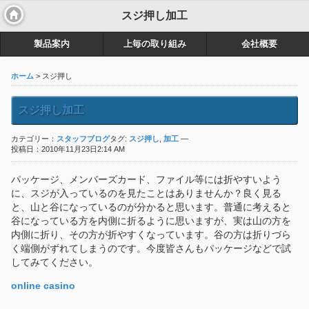
スジ押し加工
製品案内
上毎の取り組み
会社概要
ホーム
> スジ押し
スジ押し加工
カテゴリー：
スタッフブログ
タグ:
スジ押し
,
加工
—
投稿日：2010年11月23日2:14 AM
パッケージ、メンバーズカード、ファイル等には折やすいよう
に、スジが入っているのを見たことはありませんか？良く見る
と、山と谷になっているのが分かると思います。普通に考えると
谷になっている方を内側に折るように思いますが、実は山の方を
内側に折り、その方が折やすくなっています。谷の方は折りづら
く端側がずれてしまうのです。今度皆さんもパッケージなどで試
してみてください。
online casino