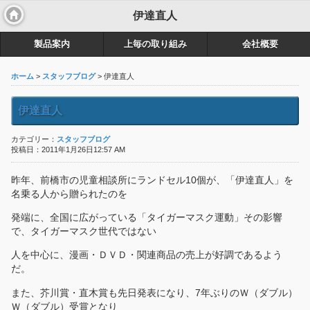
伊達直人
製品案内
上毎の取り組み
会社概要
ホーム
>
スタッフブログ
> 伊達直人
伊達直人
カテゴリー：
スタッフブログ
投稿日：2011年1月26日12:57 AM
昨年、前橋市の児童相談所にランドセル10個が、「伊達直人」を
名乗る人から贈られたのを
発端に、全国に広がっている「タイガーマスク運動」その影響
で、タイガーマスク世代ではない
人を中心に、漫画・ＤＶＤ・関連商品の売上が好調であるよう
だ。
また、芥川賞・直木賞も先日発表になり、7年ぶりのＷ（ダブル）
Ｗ（ダブル）受賞となり