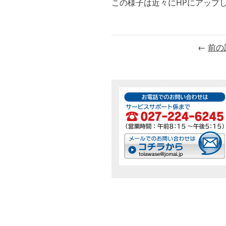
この様子は近々にHPにアップ
←
前の